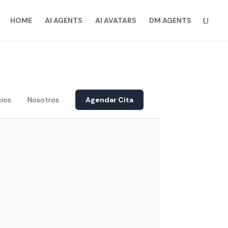
HOME
AI AGENTS
AI AVATARS
DM AGENTS
cios
Nosotros
Agendar Cita