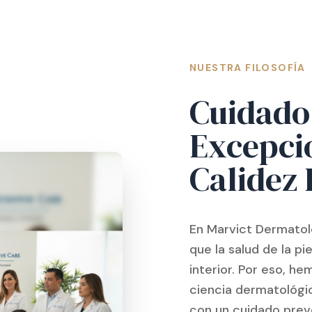
NUESTRA FILOSOFÍA
Cuidado
Excepci
Calidez
En Marvict Dermatol
que la salud de la pie
interior. Por eso, h
ciencia dermatológi
con un cuidado preve