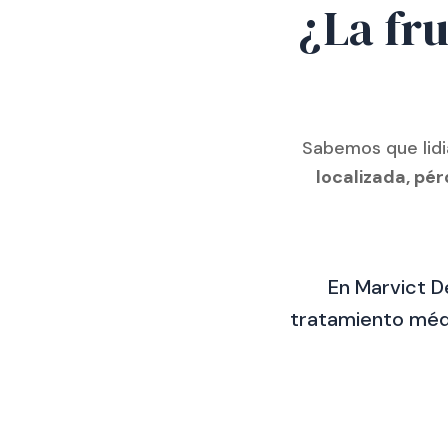
¿La fru
Sabemos que lid
localizada, pé
En Marvict D
tratamiento médic